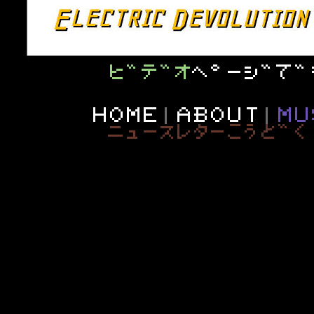
ヒ¨テ¨オ
ヘ˚ーシ¨て¨
HOME
|
ABOUT
|
MU
ニュースレターこうと¨く